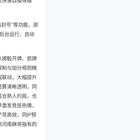
及快速自摸等操
防封号”等功能，部
过后台运行、自动
从掷骰开牌、抓牌
限制与加分规则精
成联动，大幅提升
结算清晰透明，同
适合熟人约局，也
单激发竞技热情，
苛高效，同IP预
到河南麻将独有的