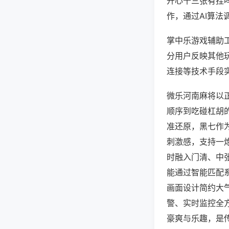
开心十三张有挂
作，通过AI算法
掌中乐游戏辅助工
分用户反映其他玩
连接等技术手段实
微乐河南麻将以
顺序到吃碰杠胡
准还原，黑七作
刺激感，支持一
时融入门清、中
能通过智能匹配
画面设计简约大
警、实时监控全
豪爽与乐趣，是