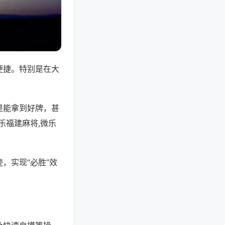
便捷。特别是在大
是能拿到好牌，甚
乐福建麻将,微乐
，实现“必胜”效
。