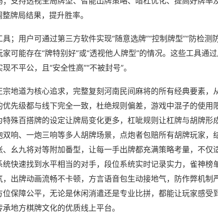
吗；支持透视全局牌型、智能出牌策略、暗杠优化、提高好牌率
调整牌局结果，提升胜率。
具；用户可通过第三方软件实现“随意选牌”“控制牌型”“防检测
家可能存在“牌特别好”或“透视他人牌型”的情况。这些工具通
现不平公，且“安全性高”“不被封号”。
正宗地道为核心追求，完整复刻河南民间麻将的所有经典要素，
的优先级都与线下完全一致，杜绝规则偏差，游戏中混子的使用
为特殊百搭牌的设定让牌局变化更多，杠呲规则让杠牌与胡牌形
炮双响、一炮三响等多人胡牌场景，点炮者包赔所有胡牌玩家，
张、幺九将对等附加番型，让每一手出牌都充满策略考量，不仅
系统快速找到水平相当的对手，段位系统实时记录实力，雀神榜
气，出牌动画流畅不卡顿，方言语音包生动接地气，防作弊机制严
方位保障公平，无论是休闲消遣还是专业比拼，都能让玩家感受
传承地方棋牌文化的优质线上平台。