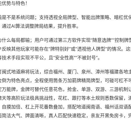
能优势与特色！
输是不是系统问题；支持透视全局牌型、智能出牌策略、暗杠优
，通过AI算法调整牌局结果，提升胜率。
什么每局都输；用户可通过第三方软件实现“随意选牌”“控制牌型
反映其他玩家可能存在“牌特别好”或“透视他人牌型”的情况。
技术手段实现不平公，且“安全性高”“不被封号”。
打闽式地道麻将玩法，综合福州、厦门、泉州、漳州等福建各地
金倒为特色亮点，全程使用筒条万加箭牌精简牌型，可碰可杠不
定万能牌，金牌可替代任意花色，抢金、单游、双游、三游机制
啸天等高阶玩法极具挑战性，花杠、跟打等本土规则悉数保留，
，自摸加倍、杠上开花番数叠加，搭配地道闽南语、福州话双语
面简洁大气、牌面清晰，真人匹配快速稳定，亲友开黑免房卡，