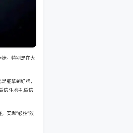
便捷。特别是在大
总是能拿到好牌，
微信斗地主,微信
，实现“必胜”效
。