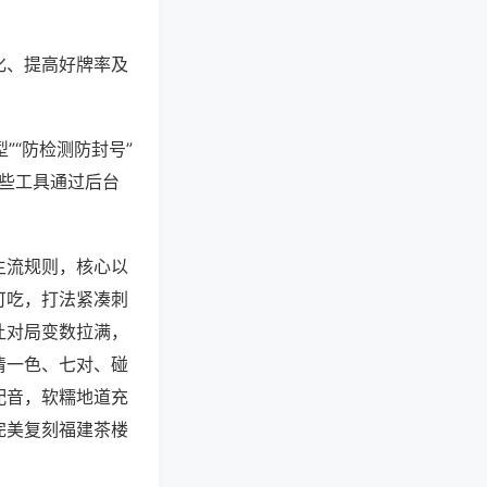
化、提高好牌率及
”“防检测防封号”
这些工具通过后台
主流规则，核心以
可吃，打法紧凑刺
让对局变数拉满，
清一色、七对、碰
配音，软糯地道充
完美复刻福建茶楼