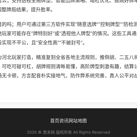
挂么；支持透视全局牌型、智能出牌策略、暗杠优化、提高好牌
调整牌局结果，提升胜率。
的吗；用户可通过第三方软件实现“随意选牌”“控制牌型”“防检
玩家可能存在“牌特别好”或“透视他人牌型”的情况。这些工具
实现不平公，且“安全性高”“不被封号”。
为河北玩家打造，精准复刻全省各地主流规则，推倒胡、二五八
，可吃可碰可杠，胡牌规则清晰易懂，高阶牌型刺激有趣，结算
畅无卡顿，方言配音朴实接地气，防作弊系统完善，真人公平对
首页
资讯
网站地图
2026 © 黑禾网 版权所有 All Rights Reserved