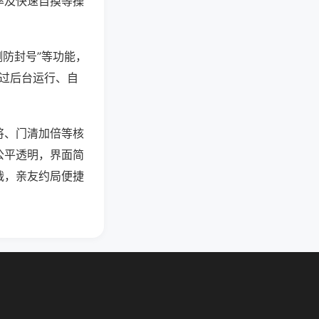
率及快速自摸等操
测防封号”等功能，
通过后台运行、自
将、门清加倍等核
公平透明，界面简
战，亲友约局便捷