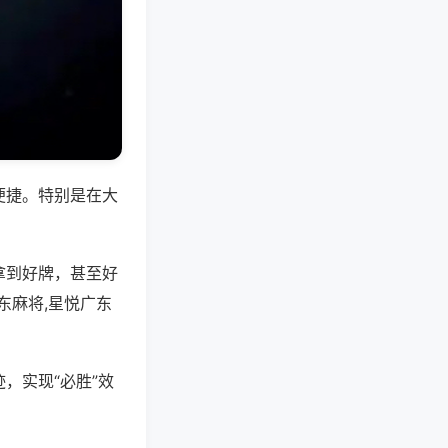
便捷。特别是在大
拿到好牌，甚至好
东麻将,星悦广东
，实现“必胜”效
。