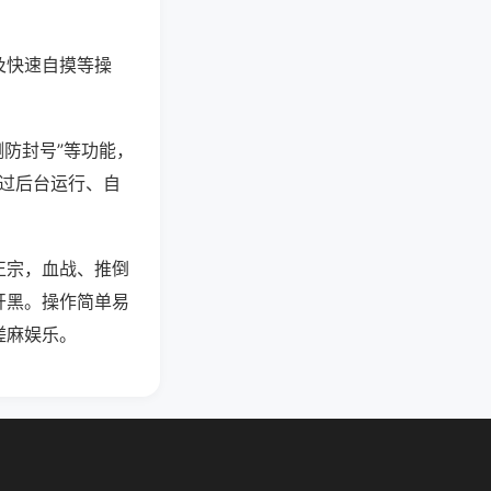
及快速自摸等操
测防封号”等功能，
通过后台运行、自
正宗，血战、推倒
开黑。操作简单易
搓麻娱乐。