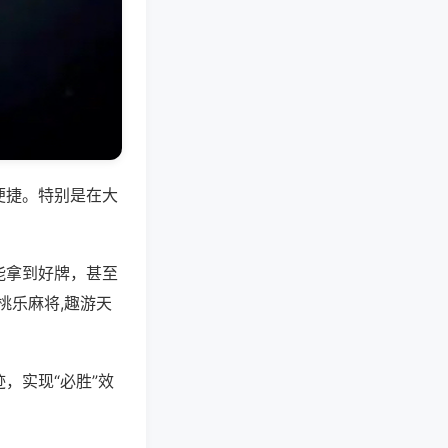
便捷。特别是在大
能拿到好牌，甚至
桃乐麻将,趣游天
，实现“必胜”效
。