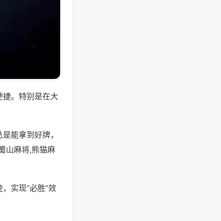
便捷。特别是在大
总是能拿到好牌，
蜀山麻将,熊猫麻
，实现“必胜”效
。