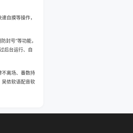
快速自摸等操作，
测防封号”等功能，
通过后台运行、自
牌不离场、番数持
，吴侬软语配音软