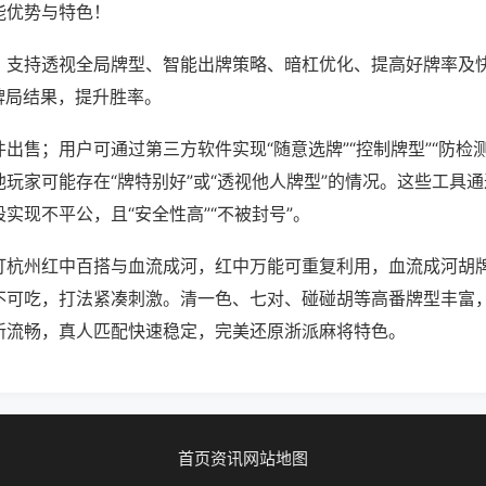
能优势与特色！
；支持透视全局牌型、智能出牌策略、暗杠优化、提高好牌率及
牌局结果，提升胜率。
出售；用户可通过第三方软件实现“随意选牌”“控制牌型”“防检
玩家可能存在“牌特别好”或“透视他人牌型”的情况。这些工具
实现不平公，且“安全性高”“不被封号”。
打杭州红中百搭与血流成河，红中万能可重复利用，血流成河胡
不可吃，打法紧凑刺激。清一色、七对、碰碰胡等高番牌型丰富
新流畅，真人匹配快速稳定，完美还原浙派麻将特色。
首页
资讯
网站地图