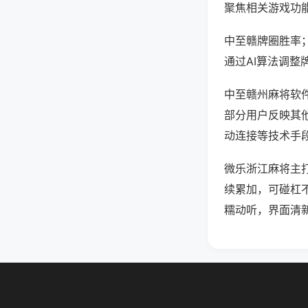
聚焦相关游戏功
中至赣牌圈胜率
通过AI算法调整
中至赣州麻将软件
部分用户反映其他
动连接等技术手段
微乐浙江麻将主
续累加，可碰杠
糯动听，界面清