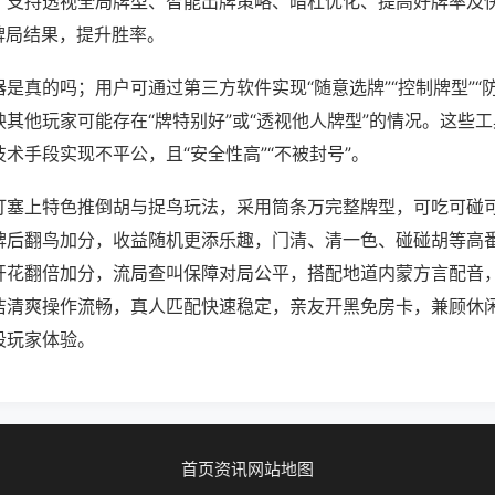
；支持透视全局牌型、智能出牌策略、暗杠优化、提高好牌率及
牌局结果，提升胜率。
是真的吗；用户可通过第三方软件实现“随意选牌”“控制牌型”“
其他玩家可能存在“牌特别好”或“透视他人牌型”的情况。这些
术手段实现不平公，且“安全性高”“不被封号”。
打塞上特色推倒胡与捉鸟玩法，采用筒条万完整牌型，可吃可碰
牌后翻鸟加分，收益随机更添乐趣，门清、清一色、碰碰胡等高
开花翻倍加分，流局查叫保障对局公平，搭配地道内蒙方言配音
洁清爽操作流畅，真人匹配快速稳定，亲友开黑免房卡，兼顾休
段玩家体验。
首页
资讯
网站地图