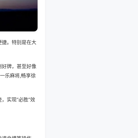
便捷。特别是在大
到好牌，甚至好像
一乐麻将,畅享徐
，实现“必胜”效
。