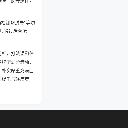
快速自摸等操作，
防检测防封号”等功
工具通过后台运
可杠，打法温和休
番牌型划分清晰，
，朴实厚重充满西
闲娱乐与轻度竞