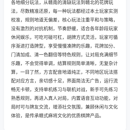
各地细分玩法，从赣南的清缺玩法到赣北的花牌玩
法，尽数精准还原，每一种玩法都经过本土玩家实测
校准，规则地道无偏差，核心玩法注重平和与策略，
没有激烈的对抗机制，节奏舒缓，适合各年龄段玩家
休闲娱乐，可吃可碰可杠，胡牌方式灵活，玩家可循
序渐进打造牌型，享受慢慢凑牌的乐趣，花牌加分、
门清加成、清一色翻倍等特色规则，让对局充满细节
乐趣，不会觉得单调，结算规则简单清晰，无复杂计
算，一目了然，方言配音地道纯正，不同地区玩法搭
配对应方言，亲切感十足，界面简洁无广告，运行流
畅无卡顿，支持单机练习与联机对战，新手可先练习
熟悉规则，再进入真人对局，内置语音互动功能，对
局时可与牌友交流，增添社交氛围，兼顾休闲与文化
体验，是传承赣式麻将文化的优质棋牌产品。