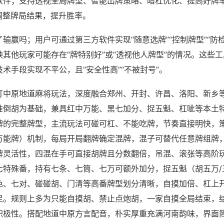
软件；支持透视全局牌型、智能出牌策略、暗杠优化、提高好牌
调整牌局结果，提升胜率。
输赢吗；用户可通过第三方软件实现“随意选牌”“控制牌型”“防
其他玩家可能存在“牌特别好”或“透视他人牌型”的情况。这些
术手段实现不平公，且“安全性高”“不被封号”。
打中原地道麻将玩法，深度融合郑州、开封、许昌、洛阳、新乡
推倒胡为基础，兼具红中万能、黑七加分、捉五魁、杠呲等本土
牌的完整牌型，主流玩法可碰可杠、不能吃牌，节奏直接明快，
万能牌）机制，每局开局翻牌确定混牌，混子可替代任意牌组牌
牌灵活性，四混在手可直接胡牌且分数翻倍，吊混、滚张等高阶
七特殊番，持有七条、七筒、七万可额外加分，捉五魁（胡五万/
色、七对、碰碰胡、门清等高番牌型划分清晰，自摸加倍、杠上
足。规则上多为只能自摸胡、禁止点炮胡，一家自摸全局结束，
积极性。搭配地道中原方言配音，朴实厚重充满河南韵味，界面