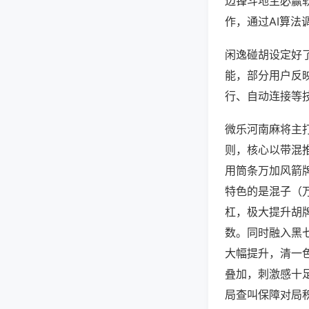
边锋斗地主必赢
作，通过AI算法
闲逸碰胡设定好了
能，部分用户反映
行、自动连接等技
微乐河南麻将主
则，核心以带混
用筒条万加风箭
特色的是混子（
杠，极大提升胡
数。同时融入黑
大幅提升，清一
叠加，刺激感十
局查叫保障对局