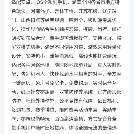
适配安卓、iOS全系列手机，涵盖全国各省市地方特
色玩法，河南混子、吉林下蛋、江苏花牌、辽宁缺
门、山西扣点等经典规则一应俱全，移动端专属优
化，操作界面贴合手机触控习惯，摸牌、出牌、碰杠
胡按钮布局合理，单手即可流畅操作，支持竖屏、横
屏双模式切换，满足不同使用习惯，游戏采用轻量化
设计，安装包小，流量消耗低，离线也能托管续玩，
适配各种网络环境，随时随地都能开局，真人实时匹
配，告别机器人，快速找到水平相当的对手，亲友圈
一键建房，免房号免房卡，免费约局，实时语音互
动，线上社交零距离，双重防作弊系统，官方级加密
防护，杜绝外挂作弊，公平竞技有保障，每日福利、
签到礼包、赛季排位、限时赛事活动丰富，奖励丰
厚，零氪也能畅玩，画面高清流畅，方言配音齐全，
是手机用户随时随地搓麻、体验全国玩法的最佳选