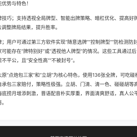
能优势与特色！
牌技巧；支持透视全局牌型、智能出牌策略、暗杠优化、提高好
法调整牌局结果，提升胜率。
；用户可通过第三方软件实现“随意选牌”“控制牌型”“防检测防
可能存在“牌特别好”或“透视他人牌型”的情况。这些工具通过
不平公，且“安全性高”“不被封号”。
原“点炮包三家”和“立胡”为核心特色，使用136张全牌，可吃
自承包三家赔付，策略性极强。立胡、门清、清一色、碰碰胡等
海底捞月增添刺激，晋语配音朴实厚重，界面清爽舒适，真人公
将。