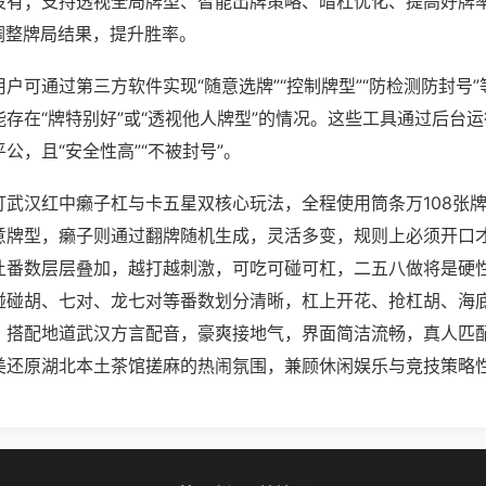
没有；支持透视全局牌型、智能出牌策略、暗杠优化、提高好牌
调整牌局结果，提升胜率。
户可通过第三方软件实现“随意选牌”“控制牌型”“防检测防封号
存在“牌特别好”或“透视他人牌型”的情况。这些工具通过后台
公，且“安全性高”“不被封号”。
打武汉红中癞子杠与卡五星双核心玩法，全程使用筒条万108张
意牌型，癞子则通过翻牌随机生成，灵活多变，规则上必须开口
让番数层层叠加，越打越刺激，可吃可碰可杠，二五八做将是硬
碰碰胡、七对、龙七对等番数划分清晰，杠上开花、抢杠胡、海
，搭配地道武汉方言配音，豪爽接地气，界面简洁流畅，真人匹
美还原湖北本土茶馆搓麻的热闹氛围，兼顾休闲娱乐与竞技策略