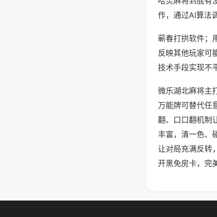
哈灵麻将到底有
作，通过AI算法
蕲春打拱软件；用
反映其他玩家可能
技术手段实现不平
微乐湖北麻将主
万能牌可替代任
翻、口口翻机制
丰富，清一色、
让对局充满反转
开黑免房卡，完