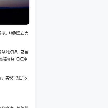
便捷。特别是在大
能拿到好牌，甚至
奕福麻将,旺旺冲
，实现“必胜”效
。