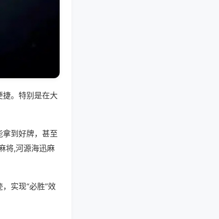
便捷。特别是在大
能拿到好牌，甚至
麻将,河源海迅麻
，实现“必胜”效
。