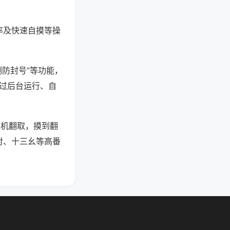
率及快速自摸等操
测防封号”等功能，
通过后台运行、自
随机翻取，摸到翻
对、十三幺等高番