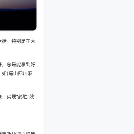
便捷。特别是在大
好，总是能拿到好
如(蜀山四川麻
，实现“必胜”效
。