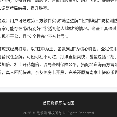
技巧吗；支持透视全局牌型、智能出牌策略、暗杠优化、提高好
法调整牌局结果，提升胜率。
没；用户可通过第三方软件实现“随意选牌”“控制牌型”“防检测
家可能存在“牌特别好”或“透视他人牌型”的情况。这些工具通
现不平公，且“安全性高”“不被封号”。
打琼式经典打法，以“红中为王、番数累加”为核心特色，全程使
可替代任意牌，可碰可杠不可吃，打法直接爽快，番型包括平胡
摸加倍、杠上开花翻倍，流局查叫保障公平，搭配地道海南方言
新，真人匹配快速，亲友免房卡开黑，完美还原海南本土搓麻乐
首页
资讯
网站地图
2026 © 黑禾网 版权所有 All Rights Reserved