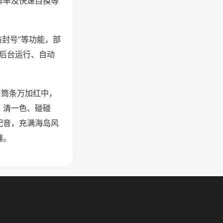
牌率及快速自摸等
防封号”等功能，部
过后台运行、自动
用筒条万加红中，
、清一色、碰碰
配音，充满海岛风
趣。