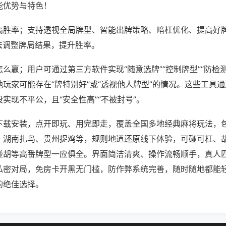
能优势与特色！
高胜率；支持透视全局牌型、智能出牌策略、暗杠优化、提高好
法调整牌局结果，提升胜率。
么赢；用户可通过第三方软件实现“随意选牌”“控制牌型”“防检
玩家可能存在“牌特别好”或“透视他人牌型”的情况。这些工具
实现不平公，且“安全性高”“不被封号”。
下载安装，点开即玩、用完即走，覆盖全国多地经典麻将玩法，
、湖南扎鸟、贵州捉鸡等，规则地道还原线下体验，可碰可杠、
碰胡等高番牌型一应俱全。界面简洁清爽、操作流畅顺手，真人
私密对局，免房卡开黑无门槛，防作弊系统完善，随时随地都能
的绝佳选择。