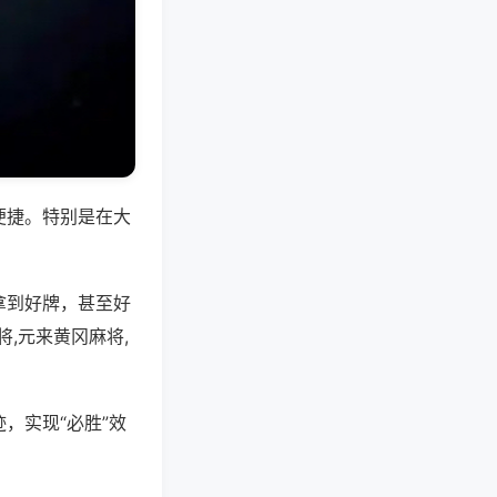
便捷。特别是在大
拿到好牌，甚至好
,元来黄冈麻将,
，实现“必胜”效
。