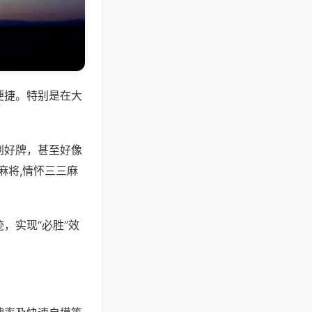
便捷。特别是在大
到好牌，甚至好像
麻将,情怀三三麻
，实现“必胜”效
。