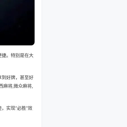
便捷。特别是在大
拿到好牌，甚至好
麻将,微众麻将,
，实现“必胜”效
。