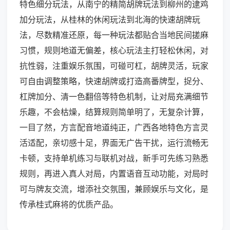
特色细分玩法，从南宁的精简胡牌玩法到柳州的逮鸡
加分玩法，从桂林的休闲玩法到北海的快速胡牌玩
法，尽数精准还原，每一种玩法都贴合当地民间搓麻
习惯，规则地道无偏差，核心玩法主打轻松休闲，对
抗性弱，注重娱乐氛围，可碰可杠，胡牌灵活，玩家
可自由调整策略，快速胡牌或打造高番牌型，捉分、
杠牌加分、清一色翻倍等特色机制，让对局充满细节
乐趣，不会枯燥，结算规则简单明了，无复杂计算，
一目了然，方言配音地道纯正，广西各地特色方言灵
活适配，亲切感十足，界面无广告干扰，运行流畅无
卡顿，支持单机练习与联机对战，新手可先练习熟悉
规则，再进入真人对局，内置语音互动功能，对局时
可与牌友交流，增添社交氛围，兼顾娱乐与文化，是
传承桂式麻将的优质产品。