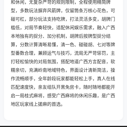
和休闲，无复杂严苛的规则限制，全程使用精简牌
型，多数玩法摒弃风箭牌，仅留筒条万核心花色，可
碰可杠，部分玩法支持吃牌，打法灵活多变，胡牌门
槛低，对局节奏轻快，适配休闲娱乐需求，融入广西
本地独有的捉分、加分机制，胡牌后按牌型捉分结
算，分数计算清晰易懂，清一色、碰碰胡、七对等牌
型番数合理，兼顾运气与技巧，流局无严苛惩罚，主
打轻松愉快的对局氛围，搭配地道广西方言配音，软
糯亲切，充满岭南地域特色，界面设计清新简洁，操
作流畅顺手，全年龄段玩家都能轻松上手，真人在线
匹配速度快，亲友组队开黑免房卡，随时随地都能开
启一局桂式麻将，感受广西麻将的休闲乐趣，是广西
地区玩家线上搓麻的首选。