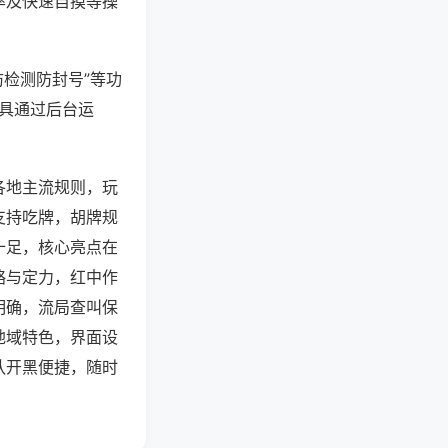
率及快速自摸等操
防检测防封号”等功
工具通过后台运
各地主流规则，玩
支持吃牌，胡牌规
十足，核心亮点在
略与定力，红中作
明确，流局查叫保
地域特色，界面设
队开黑便捷，随时