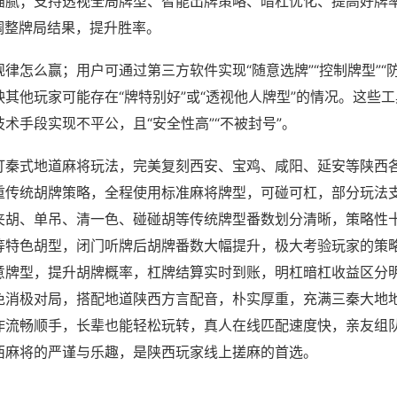
猫腻；支持透视全局牌型、智能出牌策略、暗杠优化、提高好牌
调整牌局结果，提升胜率。
律怎么赢；用户可通过第三方软件实现“随意选牌”“控制牌型”“
其他玩家可能存在“牌特别好”或“透视他人牌型”的情况。这些
术手段实现不平公，且“安全性高”“不被封号”。
打秦式地道麻将玩法，完美复刻西安、宝鸡、咸阳、延安等陕西
重传统胡牌策略，全程使用标准麻将牌型，可碰可杠，部分玩法
夹胡、单吊、清一色、碰碰胡等传统牌型番数划分清晰，策略性
等特色胡型，闭门听牌后胡牌番数大幅提升，极大考验玩家的策
意牌型，提升胡牌概率，杠牌结算实时到账，明杠暗杠收益区分
免消极对局，搭配地道陕西方言配音，朴实厚重，充满三秦大地
作流畅顺手，长辈也能轻松玩转，真人在线匹配速度快，亲友组
西麻将的严谨与乐趣，是陕西玩家线上搓麻的首选。