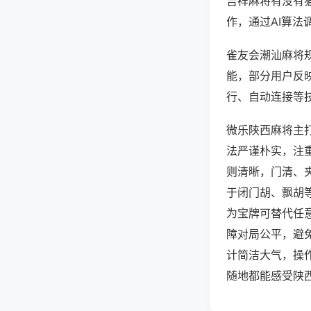
吉祥麻将有没有
作，通过AI算法
雀友会潮汕麻将规
能，部分用户反映
行、自动连接等技
微乐陕西麻将主
法严谨朴实，注
则清晰，门清、
于闭门胡、飘胡
为宝牌可替代任
障对局公平，避
计简洁大气，操
随地都能感受陕