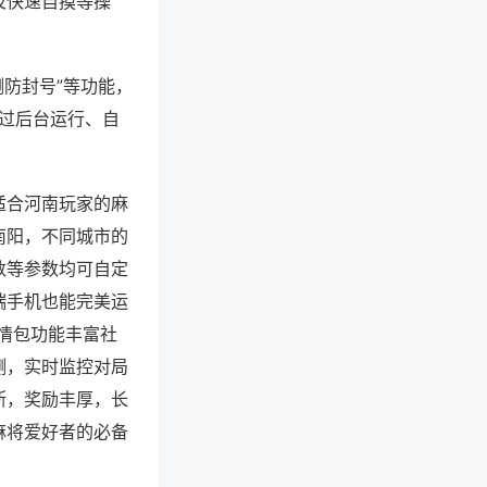
及快速自摸等操
测防封号”等功能，
通过后台运行、自
适合河南玩家的麻
南阳，不同城市的
数等参数均可自定
端手机也能完美运
情包功能丰富社
测，实时监控对局
断，奖励丰厚，长
麻将爱好者的必备