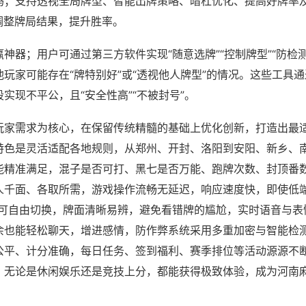
吗；支持透视全局牌型、智能出牌策略、暗杠优化、提高好牌率
调整牌局结果，提升胜率。
神器；用户可通过第三方软件实现“随意选牌”“控制牌型”“防检
玩家可能存在“牌特别好”或“透视他人牌型”的情况。这些工具
实现不平公，且“安全性高”“不被封号”。
玩家需求为核心，在保留传统精髓的基础上优化创新，打造出最
特色是灵活适配各地规则，从郑州、开封、洛阳到安阳、新乡、
能精准满足，混子是否可打、黑七是否万能、跑牌次数、封顶番
人千面、各取所需，游戏操作流畅无延迟，响应速度快，即使低
角可自由切换，牌面清晰易辨，避免看错牌的尴尬，实时语音与表
余也能轻松聊天，增进感情，防作弊系统采用多重加密与智能检
公平、计分准确，每日任务、签到福利、赛季排位等活动源源不
，无论是休闲娱乐还是竞技上分，都能获得极致体验，成为河南