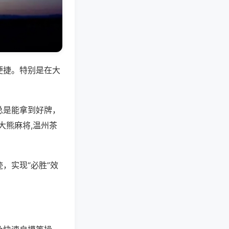
便捷。特别是在大
总是能拿到好牌，
大熊麻将,温州茶
，实现“必胜”效
。