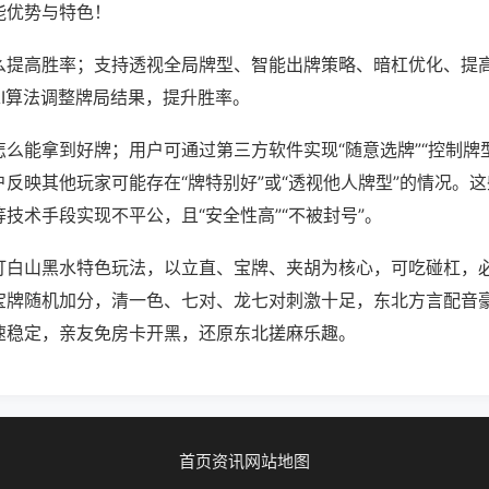
能优势与特色！
么提高胜率；支持透视全局牌型、智能出牌策略、暗杠优化、提
AI算法调整牌局结果，提升胜率。
么能拿到好牌；用户可通过第三方软件实现“随意选牌”“控制牌型
反映其他玩家可能存在“牌特别好”或“透视他人牌型”的情况。
技术手段实现不平公，且“安全性高”“不被封号”。
打白山黑水特色玩法，以立直、宝牌、夹胡为核心，可吃碰杠，
宝牌随机加分，清一色、七对、龙七对刺激十足，东北方言配音
速稳定，亲友免房卡开黑，还原东北搓麻乐趣。
首页
资讯
网站地图